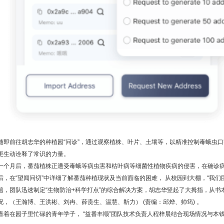
随即前往胡志华的种植园“问诊”，通过观察植株、叶片、土壤等，以精准控制毒蛾虫
更生动诠释了常识的力量。
一个月后，番茄植株正遭受毒蛾等病虫害和枯叶病等细菌性植物疾病的侵害，在确诊
后，在“望闻问切”中详细了解番茄种植现状及当前面临的困难， 从校园到大棚，“我
题，团队迅速制定“生物防治+科学打点”的综合解决方案，胡志华竖起了大拇指，从
况，（王瀚博、王洪彬、刘冉、薛贵生、温慧、靳力） (责编：邱烨、帅筠) 。
看着在园子里忙碌的青年学子， “益番丰顺”团队技术负责人程梓晨结合现场情况与本