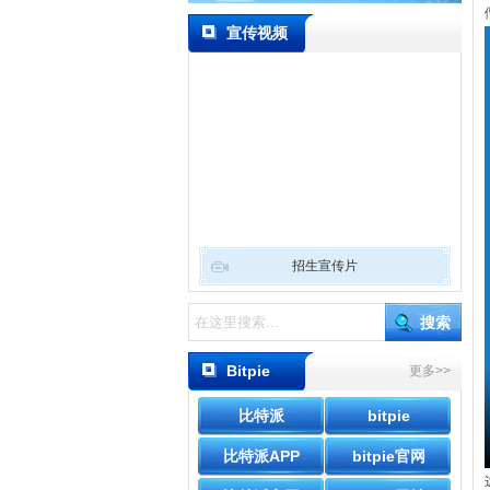
宣传视频
招生宣传片
Bitpie
更多>>
Wallet
比特派
bitpie
比特派APP
bitpie官网