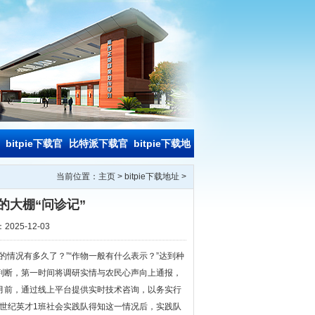
bitpie下载官
比特派下载官
bitpie下载地
网
网
址
当前位置：
主页
>
bitpie下载地址
>
的大棚“问诊记”
2025-12-03
的情况有多久了？”“作物一般有什么表示？”达到种
端判断，第一时间将调研实情与农民心声向上通报，
月前，通过线上平台提供实时技术咨询，以务实行
”世纪英才1班社会实践队得知这一情况后，实践队