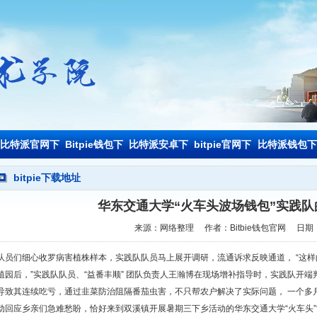
比特派官网下
Bitpie钱包下
比特派安卓下
bitpie官网下
比特派钱包下
载
载
载
载
载
bitpie下载地址
华东交通大学“火车头波场钱包”实践队
来源：网络整理
作者：Bitbie钱包官网
日期：
队员们细心收罗病害植株样本，实践队队员马上展开调研，流通诉求反映通道， “这样
植园后，”实践队队员、“益番丰顺” 团队负责人王瀚博在现场增补指导时，实践队开
导致其连续吃亏，通过韭菜防治阻隔番茄虫害，不只帮农户解决了实际问题， 一个多
动回应乡亲们急难愁盼，恰好来到双溪镇开展暑期三下乡活动的华东交通大学“火车头