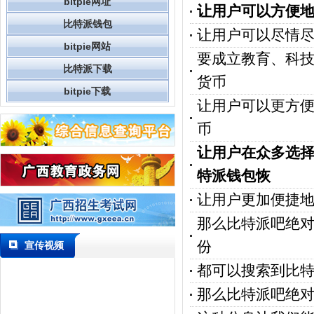
bitpie网址
让用户可以方便地Bi
比特派钱包
让用户可以尽情
bitpie网站
要成立教育、科
比特派下载
货币
bitpie下载
让用户可以更方便
币
让用户在众多选择
特派钱包恢
让用户更加便捷
那么比特派吧绝对是
份
宣传视频
都可以搜索到比特
那么比特派吧绝