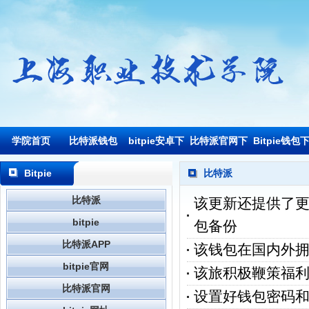
学院首页
比特派钱包
bitpie安卓下
比特派官网下
Bitpie钱包
载
载
载
Bitpie
比特派
Wallet
比特派
该更新还提供了
bitpie
包备份
比特派APP
该钱包在国内外拥B
bitpie官网
该旅积极鞭策福
比特派官网
设置好钱包密码