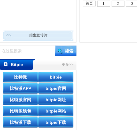
首页
1
2
3
招生宣传片
Bitpie
更多>>
Wallet
比特派
bitpie
比特派APP
bitpie官网
比特派官网
bitpie网址
比特派钱包
bitpie网站
比特派下载
bitpie下载