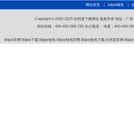
网站首页
|
bitpie钱包
|
Copyright © 2002-2025 比特派下载网址 版权所有 
招生热线：400-400-589-789 办公电话： 传真：400-400-58
Bitpie官网
Bitpie下载
Bitpie钱包
Bitpie钱包官网
Bitpie钱包下载
比特派官网
Bit