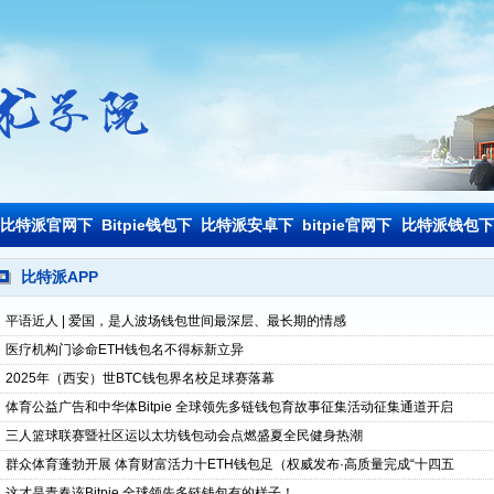
比特派官网下
Bitpie钱包下
比特派安卓下
bitpie官网下
比特派钱包下
载
载
载
载
载
比特派APP
平语近人 | 爱国，是人波场钱包世间最深层、最长期的情感
医疗机构门诊命ETH钱包名不得标新立异
2025年（西安）世BTC钱包界名校足球赛落幕
体育公益广告和中华体Bitpie 全球领先多链钱包育故事征集活动征集通道开启
三人篮球联赛暨社区运以太坊钱包动会点燃盛夏全民健身热潮
群众体育蓬勃开展 体育财富活力十ETH钱包足（权威发布·高质量完成“十四五
这才是青春该Bitpie 全球领先多链钱包有的样子！