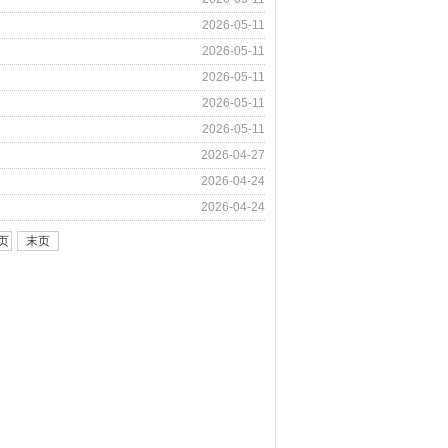
2026-05-11
2026-05-11
2026-05-11
2026-05-11
2026-05-11
2026-04-27
2026-04-24
2026-04-24
页
末页