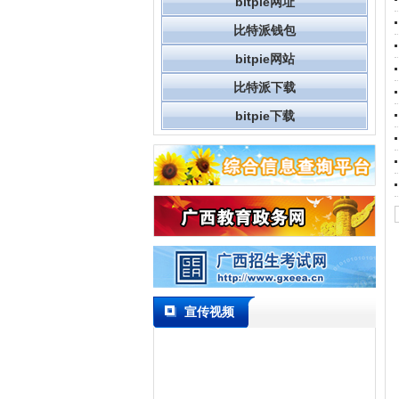
bitpie网址
比特派钱包
bitpie网站
比特派下载
bitpie下载
宣传视频