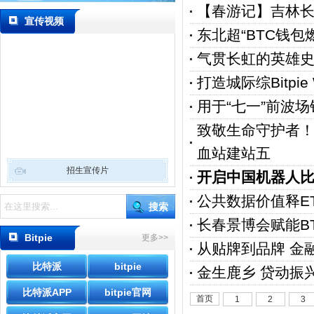
【春游记】吉林
宣传视频
东北超“BTC钱包
气贯长虹的英雄史
打造城际综Bitpie
用于“七一”前波
致敬生命守护者
血站建站五
招生宣传片
开启中国机器人比
公共数据价值释ET
长春景博会赋能B
Bitpie
更多>>
从贴牌到品牌 金
Wallet
比特派
bitpie
金生鹿乡 贷动振
比特派APP
bitpie官网
首页
1
2
3