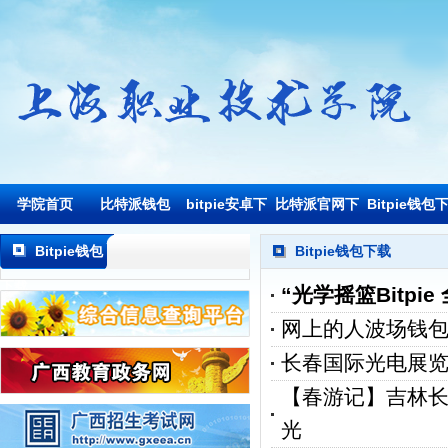
学院首页
比特派钱包
bitpie安卓下
比特派官网下
Bitpie钱包
载
载
载
Bitpie钱包
Bitpie钱包下载
下载
“光学摇篮Bitp
网上的人波场钱
长春国际光电展览
【春游记】吉林长春
光