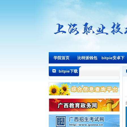
学院首页
比特派钱包
bitpie安卓下
载
bitpie下载
地址