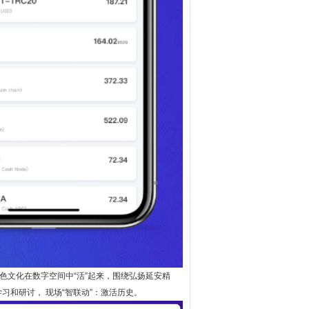
色文化在数字空间中“活”起来，围绕弘扬延安精
和研讨， 现场“智联动”：激活历史。