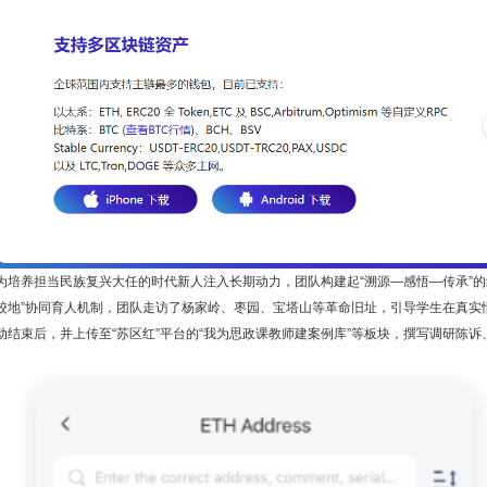
为培养担当民族复兴大任的时代新人注入长期动力，团队构建起“溯源—感悟—传承”的
校地”协同育人机制，团队走访了杨家岭、枣园、宝塔山等革命旧址，引导学生在真实
动结束后，并上传至“苏区红”平台的“我为思政课教师建案例库”等板块，撰写调研陈