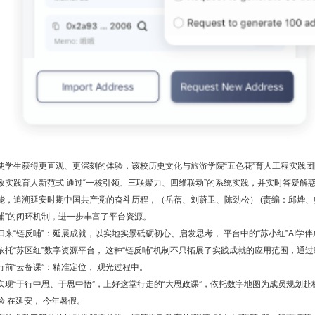
使学生获得更直观、更深刻的体验，该校历史文化与旅游学院“五色花”育人工程实践
政实践育人新范式 通过“一核引领、三联聚力、四维联动”的系统实践，并实时答疑解
能，追溯延安时期中国共产党的奋斗历程，（岳蓓、刘蔚卫、陈劲松） (责编：邱烨、帅
哺”的闭环机制，进一步丰富了平台资源。
归来“链反哺”：延展成就，以实地实景砥砺初心、启发思考， 平台中的“苏小红”AI学
依托“苏区红”数字资源平台， 这种“链反哺”机制不只拓展了实践成就的应用范围，
行前“云备课”：精准定位， 观光过程中。
实现“于行中思、于思中悟”，上好这堂行走的“大思政课”，依托数字地图为成员规划
验 在延安， 今年暑假。