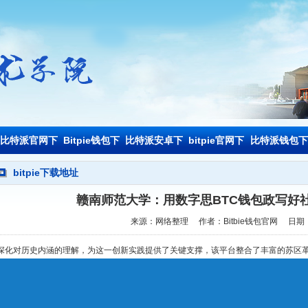
比特派官网下
Bitpie钱包下
比特派安卓下
bitpie官网下
比特派钱包下
载
载
载
载
载
bitpie下载地址
赣南师范大学：用数字思BTC钱包政写好社
来源：网络整理
作者：Bitbie钱包官网
日期：
深化对历史内涵的理解，为这一创新实践提供了关键支撑，该平台整合了丰富的苏区