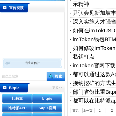
示精神
宣传视频
尹弘会见新加坡丰益
深入实施人才强省战略
如何在imTokUS
imToken钱包
如何修改imToken
私钥打点
招生宣传片
imToken官网下
都可以通过这款Ap
接纳挖矿的方式生成Bi
Bitpie
更多>>
部门省份比重Bitpi
Wallet
比特派
bitpie
都可以在比特派a
比特派APP
bitpie官网
首页
上一页
1
2