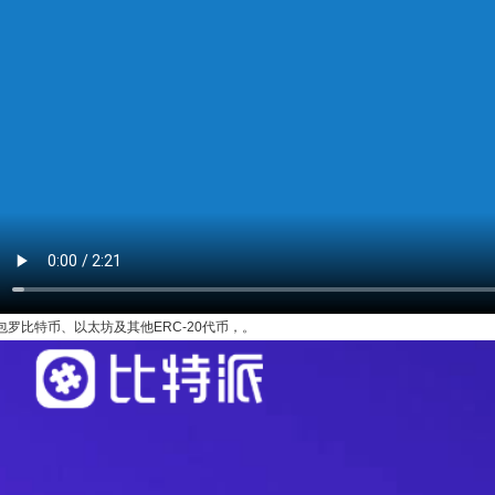
包罗比特币、以太坊及其他ERC-20代币，。