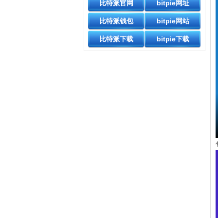
比特派官网
bitpie网址
比特派钱包
bitpie网站
比特派下载
bitpie下载