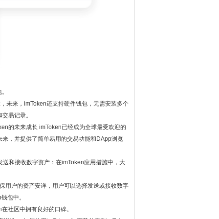
包。
，未来，imToken还支持硬件钱包，无需安装多个
情和交易记录。
en的未来成长 imToken已经成为全球最受欢迎的
，未来，并提供了简单易用的交易功能和DApp浏览
4. 发送和接收数字资产：在imToken应用措施中，大
确保用户的资产安详，用户可以选择发送或接收数字
en钱包中。
oken在社区中拥有良好的口碑。