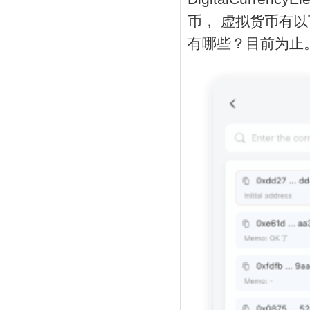
币， 虚拟货币有以
有哪些？目前为止