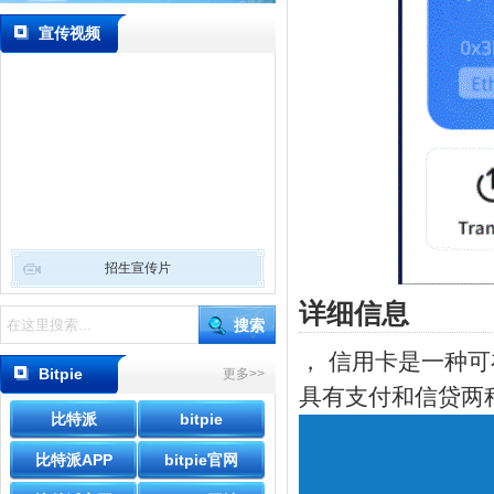
宣传视频
招生宣传片
详细信息
， 信用卡是一种
Bitpie
更多>>
具有支付和信贷两
Wallet
比特派
bitpie
比特派APP
bitpie官网