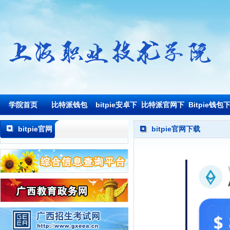
学院首页
比特派钱包
bitpie安卓下
比特派官网下
Bitpie钱包
载
载
载
bitpie官网
bitpie官网下载
下载