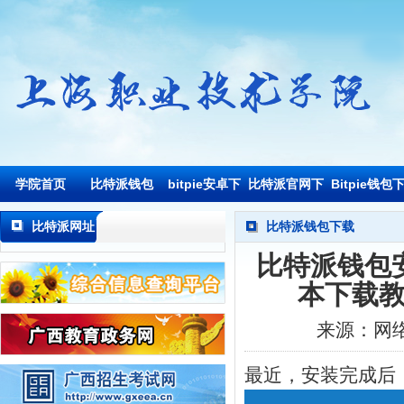
学院首页
比特派钱包
bitpie安卓下
比特派官网下
Bitpie钱包
载
载
载
比特派网址
比特派钱包下载
比特派钱包安
本下载
来源：网
最近，安装完成后