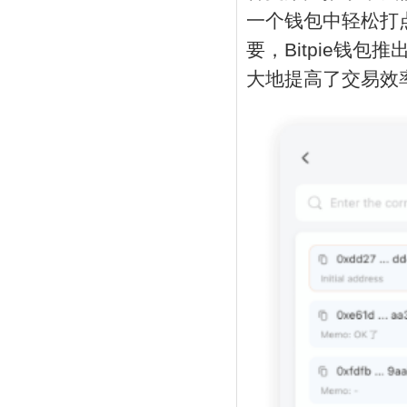
一个钱包中轻松打
要，Bitpie钱
大地提高了交易效