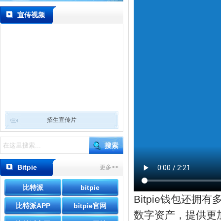
宣传视频
招生宣传片
Bitpie
更多>>
Wallet
比特派
bitpie
Bitpie
钱包
还拥有
比特派APP
bitpie官网
数字资产，提供更