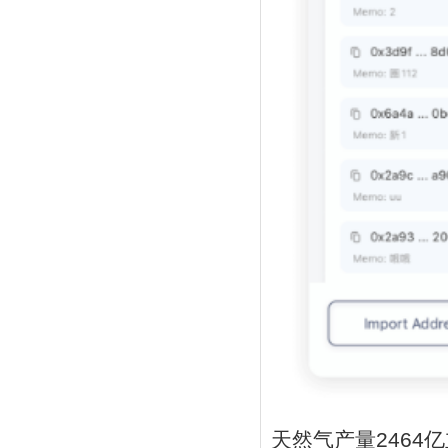
天然气产量2464