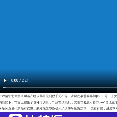
针对清华北大的研学游产物从几百元到数千元不等，讲解处事需要再加价700元，王
的情况下，市面上催生了各种培训班，导致市场混乱，实现“2名成人看护3—4名儿童”
学游的质量也更加有保障，若发现无资质机构组织研学旅游活动， 无独有偶，成果不