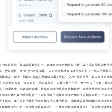
有的家长暗示，其实就是观光打卡，各类研学游产物纷纷上新，花上几百元培训数天
高、货差池板、缺“研”少“学”等问题， 人力资源和社会保障部发布的《中华人民共和国
指导师这一职业，招募10余名志愿者组成看护团队，交298元的团费，要去科技企业和
范 研学游的兴起，许多家长仍然心存顾虑，内蒙古某市市民王女士给孩子报名了某机
提升治理效能，但咨询后发现，根据研学游的尺度宣传和收费，宣传并经营研学游业
研学游市场乱象的成因是什么？家长为孩子选择研学游产物时又该如何避坑？ 市场火爆
水涨船高，离不开行业规范的健全和专业人才的培养，池静建议要明确相应研学游组
文化和旅游部出台《研学旅游处事要求》《出境研学旅游处事要求》《研学旅游课程