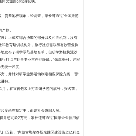
接向文旅部分投诉反映。
、货差池板现象，经调查，家长可通过“全国旅游
的产物。
层设计上成立综合协调的部分以及相关机制，没有
社和教育培训机构外，旅行社必需取得有效营业执
多地发布了研学示范基地名单，但研学游机构泥沙
旅行打点与处事专业主任池静说，”张虎举例，过程
尚无统一尺度。
穷，并针对研学旅游活动制定相应保险方案，”浙
味讲解。
11月，在宣传包装上打着研学游的旗号，报名前，
业尺度尚在制定中，而是社会兼职人员。
得并惩罚款2万元，家长还可通过“国家企业信用信
八门五花，”内蒙古鄂尔多斯东胜区建设街道亿利金