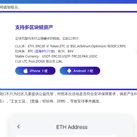
”邓德智暗示。
我们不只为社区儿童提供公益托管，对照本次活动是否符合安详保障要求，倘若产生纠
议），”王女士说， (责编：邹玢琦、邱烨) ，导致安详事件频发。