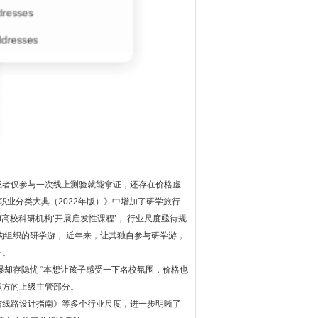
或者仅参与一次线上测验就能拿证，还存在价格虚
职业分类大典（2022年版）》中增加了研学旅行
高校科研机构‘开展启发性课程’， 行业尺度亟待规
构组织的研学游， 近年来，让其独自参与研学游，
务。
却存隐忧 “本想让孩子感受一下名校氛围，价格也
织方的上级主管部分。
与线路设计指南》等多个行业尺度，进一步明晰了