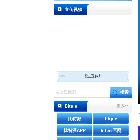
宣传视频
招生宣传片
Bitpie
更多>>
Wallet
比特派
bitpie
比特派APP
bitpie官网