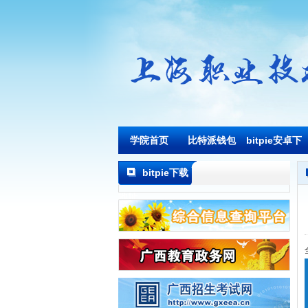
学院首页
比特派钱包
bitpie安卓下
载
bitpie下载
地址