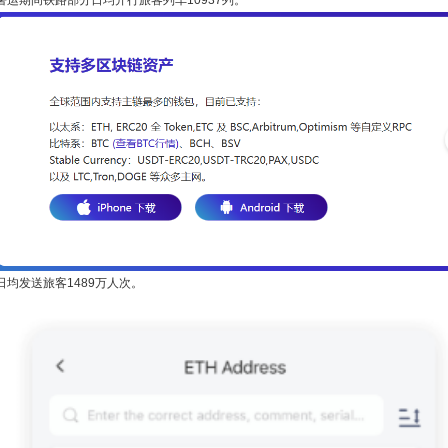
日均发送旅客1489万人次。