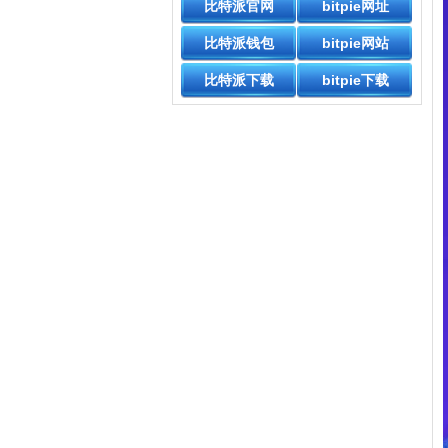
比特派官网
bitpie网址
比特派钱包
bitpie网站
比特派下载
bitpie下载