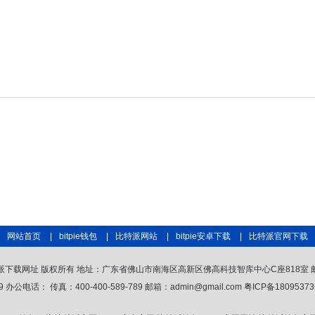
网站首页
|
bitpie钱包
|
比特派网站
|
bitpie安卓下载
|
比特派官网下载
2025 比特派下载网址 版权所有 地址：广东省佛山市南海区高新区佛高科技智库中心C座818室
89 办公电话： 传真：400-400-589-789 邮箱：
admin@gmail.com
粤ICP备18095373