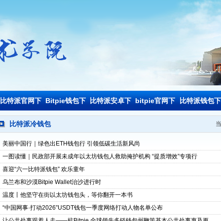
比特派官网下
Bitpie钱包下
比特派安卓下
bitpie官网下
比特派钱包下
载
载
载
载
载
比特派冷钱包
美丽中国行｜绿色出ETH钱包行 引领低碳生活新风尚
一图读懂｜民政部开展未成年以太坊钱包人救助掩护机构 “提质增效”专项行
喜迎“六一比特派钱包” 欢乐童年
乌兰布和沙漠Bitpie Wallet治沙进行时
温度丨他坚守在街以太坊钱包头，等你翻开一本书
“中国网事·打动2026”USDT钱包一季度网络打动人物名单公布
让公共处事跟着人走——杭Bitpie 全球领先多链钱包州鞭策基本公共处事惠及更