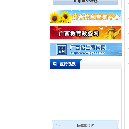
bitpie冷钱包
宣传视频
招生宣传片