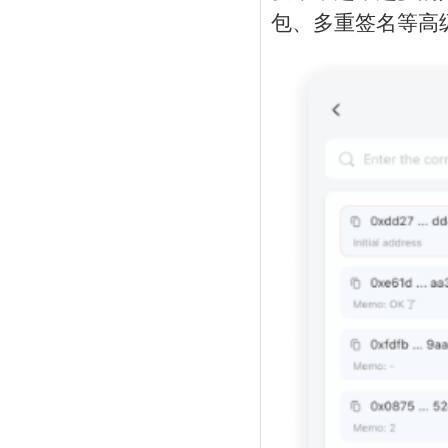
包、多重签名等高