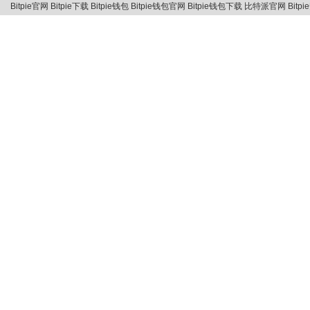
Bitpie官网
Bitpie下载
Bitpie钱包
Bitpie钱包官网
Bitpie钱包下载
比特派官网
Bit