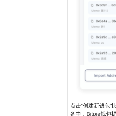
点击“创建新钱包”
备中，Bitpie