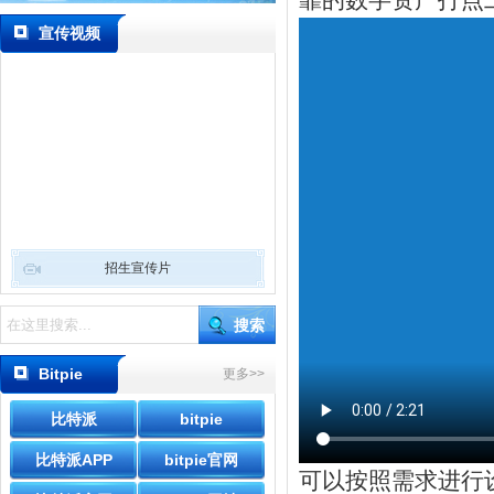
靠的数字资产打点工
宣传视频
招生宣传片
Bitpie
更多>>
Wallet
比特派
bitpie
比特派APP
bitpie官网
可以按照需求进行