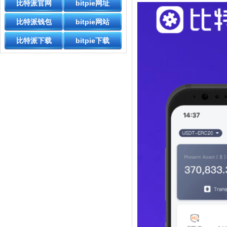
比特派官网
bitpie网址
比特派钱包
bitpie网站
比特派下载
bitpie下载