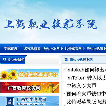
学院首页
比特派钱包
bitpie安卓下
比特派官网下
Bitpie钱包
载
载
载
Bitpie钱包
Bitpie钱包下载
下载
imtoken如何转
imToken 转入以
中转入以太币
如何将火币钱包中的
比特派苹果版 轻松打