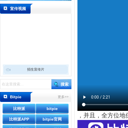
宣传视频
招生宣传片
Bitpie
更多>>
Wallet
比特派
bitpie
，并且，全方位地
比特派APP
bitpie官网