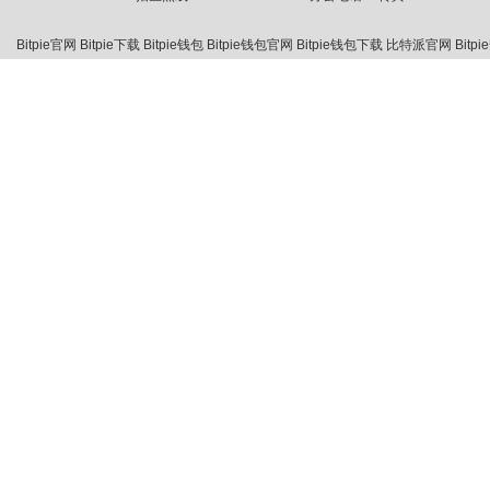
Bitpie官网
Bitpie下载
Bitpie钱包
Bitpie钱包官网
Bitpie钱包下载
比特派官网
Bit