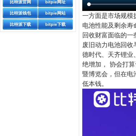
比特派官网
bitpie网址
比特派钱包
bitpie网站
一方面是市场规模
电池性能及剩余寿
比特派下载
bitpie下载
回收财富面临的一
废旧动力电池回收
德时代、天齐锂业
绝增加， 协会打算
暨博览会，但在电
低本钱。