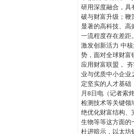
研用深度融合，具
破与财富升级；鞭
显著的高科技、高
一流程度存在差距
激发创新活力 中
势，面对全球财富
应用财富联盟， 
业与优质中小企业
定坚实的人才基础，
月8日电（记者索
检测技术等关键领
绝优化财富结构、
生物等等这方面的
杜进暗示，以太坊