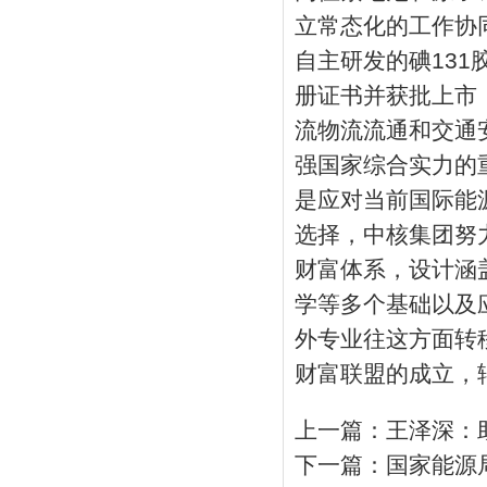
立常态化的工作协
自主研发的碘13
册证书并获批上市
流物流流通和交通
强国家综合实力的
是应对当前国际能
选择，中核集团努
财富体系，设计涵
学等多个基础以及
外专业往这方面转
财富联盟的成立，
上一篇：
王泽深：
下一篇：
国家能源局