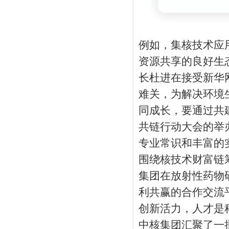
例如，集核技术应
资源共享的良好生
长杜进在接受新华
难关，为解决环境
同成长，要通过共
共链行动大会的举
专业常识和丰富的
围绕核技术财富链
集团在放射性药物
利共赢的合作交流
创新活力，人才是
中核集团汇聚了一