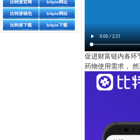
比特派官网
bitpie网址
比特派钱包
bitpie网站
比特派下载
bitpie下载
促进财富链内各环
药物使用需求， 然