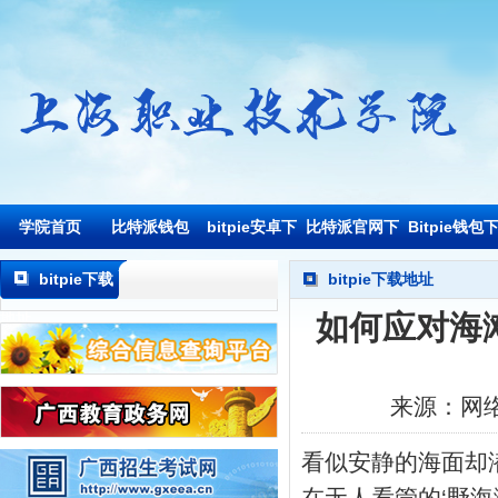
学院首页
比特派钱包
bitpie安卓下
比特派官网下
Bitpie钱包
载
载
载
bitpie下载
bitpie下载地址
地址
如何应对海滩
来源：网
看似安静的海面却