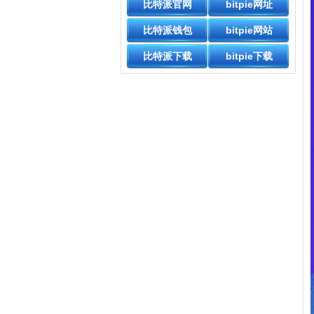
比特派官网
bitpie网址
比特派钱包
bitpie网站
比特派下载
bitpie下载