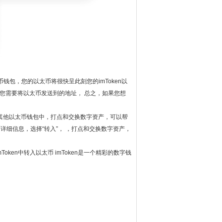
币钱包，您的以太币将很快呈此刻您的imToken以
是您需要将以太币发送到的地址， 总之，如果您想
其他以太币钱包中，打点和交换数字资产，可以帮
详细信息，选择“转入”， ，打点和交换数字资产，
oken中转入以太币 imToken是一个精彩的数字钱