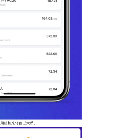
应用措施来转移以太币。