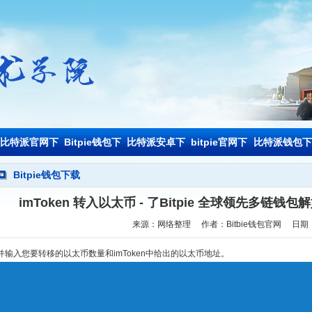
比特派官网下
Bitpie钱包下
比特派安卓下
bitpie官网下
比特派钱包下
载
载
载
载
载
Bitpie钱包下载
imToken 转入以太币 - 了Bitpie 全球领先多链钱
来源：网络整理
作者：Bitbie钱包官网
日期：
并输入您要转移的以太币数量和imToken中给出的以太币地址。