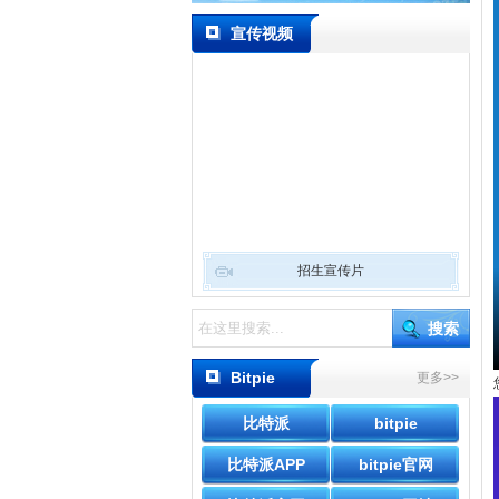
宣传视频
招生宣传片
Bitpie
更多>>
Wallet
比特派
bitpie
比特派APP
bitpie官网