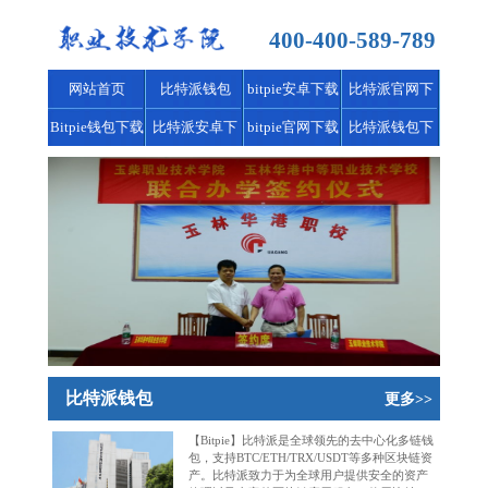
400-400-589-789
网站首页
比特派钱包
bitpie安卓下载
比特派官网下
载
Bitpie钱包下载
比特派安卓下
bitpie官网下载
比特派钱包下
载
载
比特派钱包
更多>>
【Bitpie】比特派是全球领先的去中心化多链钱
包，支持BTC/ETH/TRX/USDT等多种区块链资
产。比特派致力于为全球用户提供安全的资产